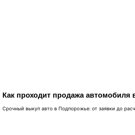
Без ПТС
Выкуп авто без документов (утеря ПТС, СТС)
Премиум-класс
Выкуп элитных и премиум автомобилей
Все модели
Выкуп отечественных автомобилей
Как проходит продажа автомобиля 
Срочный выкуп авто в Подпорожье: от заявки до расч