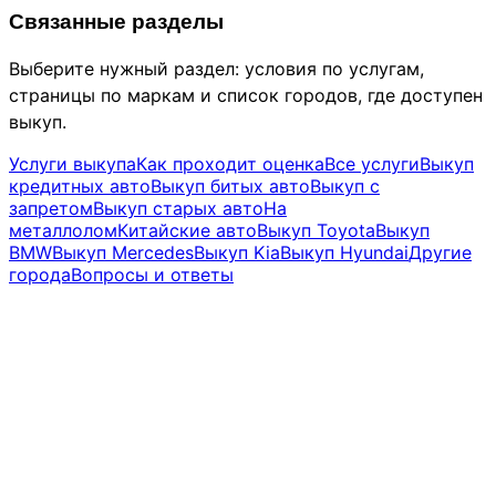
Связанные разделы
Выберите нужный раздел: условия по услугам,
страницы по маркам и список городов, где доступен
выкуп.
Услуги выкупа
Как проходит оценка
Все услуги
Выкуп
кредитных авто
Выкуп битых авто
Выкуп с
запретом
Выкуп старых авто
На
металлолом
Китайские авто
Выкуп Toyota
Выкуп
BMW
Выкуп Mercedes
Выкуп Kia
Выкуп Hyundai
Другие
города
Вопросы и ответы