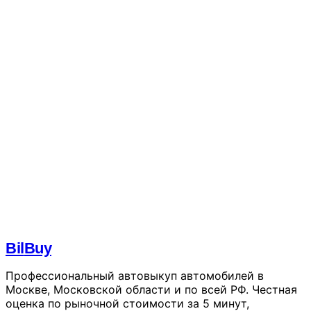
Ваше имя *
Телефон *
Марка, модель, год
Фото автомобиля
Нажмите или
перетащите фото сюда
0 / 10 фото · JPG, PNG,
WebP · до 5 МБ
Комментарий
Я даю согласие на обработку моих
персональны
данных
и принимаю условия
пользовательского
соглашения
Отправить заявку
Bil
Buy
Профессиональный автовыкуп автомобилей в
Москве, Московской области и по всей РФ. Честная
оценка по рыночной стоимости за 5 минут,