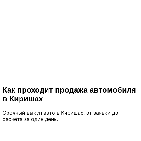
Выкуп авто без документов (утеря ПТС,
СТС)
Премиум-класс
Выкуп элитных и премиум автомобилей
Все модели
Выкуп отечественных автомобилей
Как проходит продажа автомобиля
в Киришах
Срочный выкуп авто в Киришах: от заявки до
расчёта за один день.