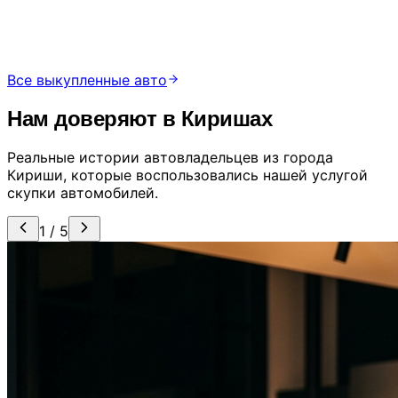
2017 г.
157 тыс. км
Кириши, ул. Гагарина, д. 12
Все выкупленные авто
Нам доверяют в Киришах
Реальные истории автовладельцев из города
Кириши, которые воспользовались нашей услугой
скупки автомобилей.
1 / 5