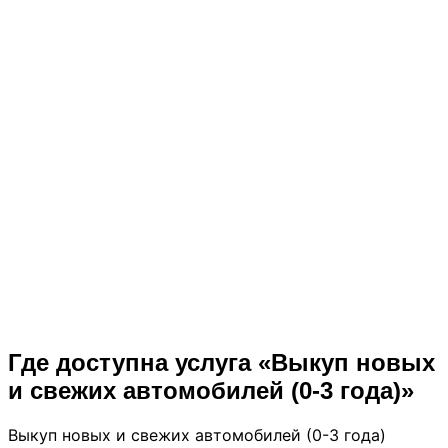
Наш менеджер перезвонит вам в течение 5 минут
Ваше имя *
Телефон *
Марка, модель, год
Фото автомобиля
Нажмите или
перетащите фото сюда
0 / 10 фото · JPG, PNG,
WebP · до 5 МБ
Комментарий
Я даю согласие на обработку моих
персональны
данных
и принимаю условия
пользовательского
соглашения
Отправить заявку
Где доступна услуга «Выкуп новых
и свежих автомобилей (0-3 года)»
Выкуп новых и свежих автомобилей (0-3 года)