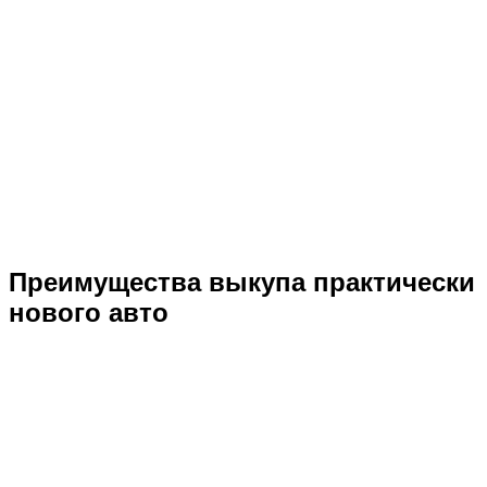
аг 04
Преимущества выкупа практически
нового авто