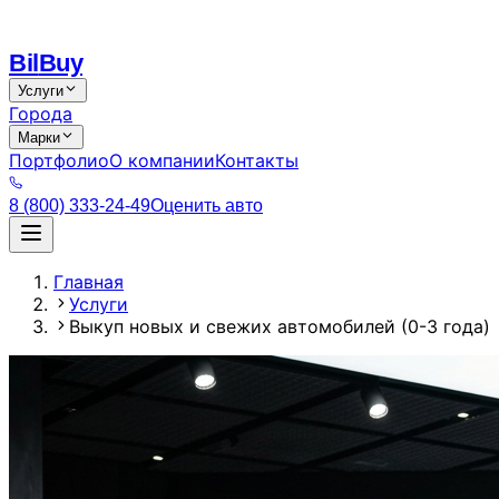
Bil
Buy
Услуги
Города
Марки
Портфолио
О компании
Контакты
8 (800) 333-24-49
Оценить авто
Главная
Услуги
Выкуп новых и свежих автомобилей (0-3 года)