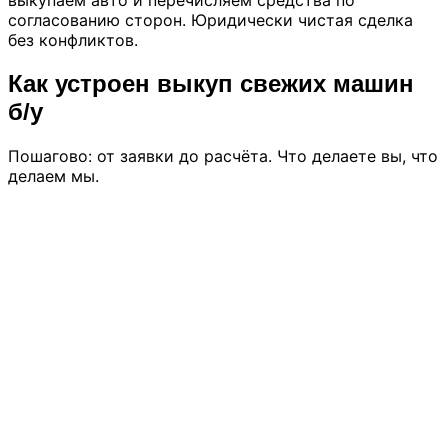
выкупаем авто и перечисляем средства по
согласованию сторон. Юридически чистая сделка
без конфликтов.
Как устроен выкуп свежих машин
б/у
Пошагово: от заявки до расчёта. Что делаете вы, что
делаем мы.
аг 01