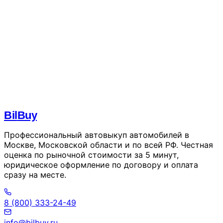
перетащите фото сюда
0 / 10 фото · JPG, PNG,
WebP · до 5 МБ
Комментарий
Я даю согласие на обработку моих
персональны
данных
и принимаю условия
пользовательского
соглашения
Отправить заявку
Bil
Buy
Профессиональный автовыкуп автомобилей в
Москве, Московской области и по всей РФ. Честная
оценка по рыночной стоимости за 5 минут,
юридическое оформление по договору и оплата
сразу на месте.
8 (800) 333-24-49
info@bilbuy.ru