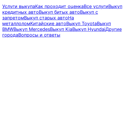
Услуги выкупа
Как проходит оценка
Все услуги
Выкуп
кредитных авто
Выкуп битых авто
Выкуп с
запретом
Выкуп старых авто
На
металлолом
Китайские авто
Выкуп Toyota
Выкуп
BMW
Выкуп Mercedes
Выкуп Kia
Выкуп Hyundai
Другие
города
Вопросы и ответы