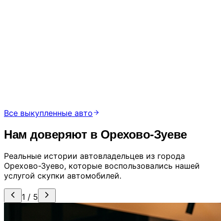
100 000 ₽
1998 г.
200 тыс. км
Орехово-Зуево, ул. Молодёжная, д. 11
Все выкупленные авто
Нам доверяют в Орехово-Зуеве
Реальные истории автовладельцев из города
Орехово-Зуево, которые воспользовались нашей
услугой скупки автомобилей.
1 / 5